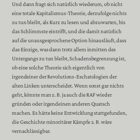
Und dann fragt sich natürlich wiederum, ob nicht
eine totale Kapitalismus-Theorie, derzufolge nichts
zu tun bleibt, als Kurz zu lesen und abzuwarten, bis
das Schlimmste eintrifft, und die damit natürlich
auf die unausgesprochene Option hinausläuft, dass
das Einzige, was dann trotz allem inmitten des
Untergangs zu tun bleibt, Schadensbegrenzung ist,
ob eine solche Theorie sich eigentlich von
irgendeiner der Revolutions-Eschatologien der
alten Linken unterscheidet. Wenn sonst gar nichts
geht, könnte man z. B. ja auch die RAF wieder
gründen oder irgendeinen anderen Quatsch
machen. Es hätte keine Entwicklung stattgefunden,
die Geschichte minoritärer Kämpfe z. B. wäre
vernachlässigbar.