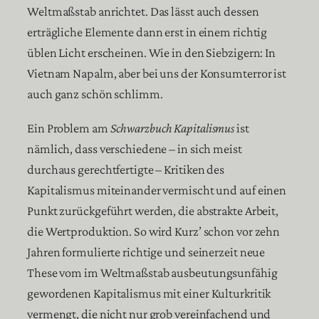
Weltmaßstab anrichtet. Das lässt auch dessen
erträgliche Elemente dann erst in einem richtig
üblen Licht erscheinen. Wie in den Siebzigern: In
Vietnam Napalm, aber bei uns der Konsumterror ist
auch ganz schön schlimm.
Ein Problem am
Schwarzbuch Kapitalismus
ist
nämlich, dass verschiedene – in sich meist
durchaus gerechtfertigte – Kritiken des
Kapitalismus miteinander vermischt und auf einen
Punkt zurückgeführt werden, die abstrakte Arbeit,
die Wertproduktion. So wird Kurz’ schon vor zehn
Jahren formulierte richtige und seinerzeit neue
These vom im Weltmaßstab ausbeutungsunfähig
gewordenen Kapitalismus mit einer Kulturkritik
vermengt, die nicht nur grob vereinfachend und