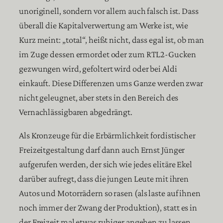
unoriginell, sondern vor allem auch falsch ist. Dass
überall die Kapitalverwertung am Werke ist, wie
Kurz meint: „total“, heißt nicht, dass egal ist, ob man
im Zuge dessen ermordet oder zum RTL2-Gucken
gezwungen wird, gefoltert wird oder bei Aldi
einkauft. Diese Differenzen ums Ganze werden zwar
nicht geleugnet, aber stets in den Bereich des
Vernachlässigbaren abgedrängt.
Als Kronzeuge für die Erbärmlichkeit fordistischer
Freizeitgestaltung darf dann auch Ernst Jünger
aufgerufen werden, der sich wie jedes elitäre Ekel
darüber aufregt, dass die jungen Leute mit ihren
Autos und Motorrädern so rasen (als laste auf ihnen
noch immer der Zwang der Produktion), statt es in
der Freizeit mal etwas ruhiger angehen zu lassen.