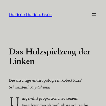
Zum
Inhalt
Diedrich Diederichsen
springen
Das Holzspielzeug der
Linken
Die kitschige Anthropologie in Robert Kurz’
Schwarzbuch Kapitalismus
U
mgekehrt proportional zu seinem
Verschwinden als verfügbare politische