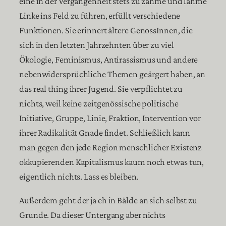
eine in der Vergangenheit stets zu zahme und lahme
Linke ins Feld zu führen, erfüllt verschiedene
Funktionen. Sie erinnert ältere GenossInnen, die
sich in den letzten Jahrzehnten über zu viel
Ökologie, Feminismus, Antirassismus und andere
nebenwidersprüchliche Themen geärgert haben, an
das real thing ihrer Jugend. Sie verpflichtet zu
nichts, weil keine zeitgenössische politische
Initiative, Gruppe, Linie, Fraktion, Intervention vor
ihrer Radikalität Gnade findet. Schließlich kann
man gegen den jede Region menschlicher Existenz
okkupierenden Kapitalismus kaum noch etwas tun,
eigentlich nichts. Lass es bleiben.
Außerdem geht der ja eh in Bälde an sich selbst zu
Grunde. Da dieser Untergang aber nichts